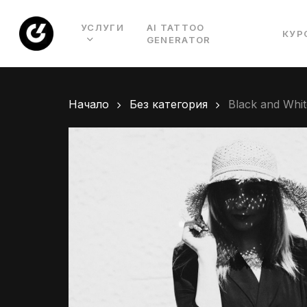
Skip
to
УСЛУГИ
AI TATTOO
КУР
GENERATOR
main
content
Начало
Без категория
Black and Whit