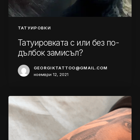
ТАТУИРОВКИ
Татуировката с или без по-
дълбок замисъл?
GEORGIKTATTOO@GMAIL.COM
ноември 12, 2021
Лазерно
премахване
на
татуировки
–