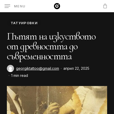
Skip
MENU
to
main
ТАТУИРОВКИ
content
Пътят на изкуството
от древността до
съвременността
georgiktattoo@gmail.com
април 22, 2025
1 min read