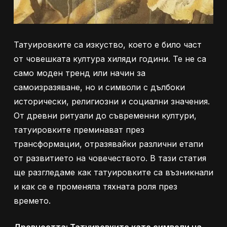
Татуировките са изкуство, което е било част
от човешката култура хиляди години. Те не са
само моден тренд или начин за
самоизразяване, но и символи с дълбоки
исторически, религиозни и социални значения.
От древни ритуали до съвременни култури,
татуировките преминават през
трансформации, отразявайки различни етапи
от развитието на човечеството. В тази статия
ще разгледаме как татуировките са възникнали
и как се е променяла тяхната роля през
времето.