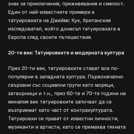
знак за приключения, преживявания и смелост.
Един от най-известните примери е
татуировката на Джеймс Кук, британския
изследовател, който донесъл татуировката в
Европа след своите пътешествия.
20-ти век: Татуировките и модерната култура
През 20-ти век, татуировките стават все по-
популярни в западната култура. Първоначално
свързани със социални групи като моряци,
затворници и т.н., през 60-те и 70-те години на
миналия век татуировките започват да се
възприемат като част от контракултурата.
Татуировки се правят от известни личности,
музиканти и артисти, като се премахва тяхната