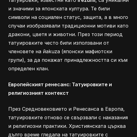
татуировки, известни като
Irezumi
, са уникални
и значими за японската култура. Те били
символи на социален статус, защита, а в много
случаи изобразявали традиционни мотиви като
дракони, цветя и животни. През този период
татуировките често били използвани от
членовете на йakuza (японски мафиотски
групи), за да покажат принадлежността си към
определен клан.
Европейският ренесанс: Татуировките и
религиозният контекст
През Средновековието и Ренесанса в Европа,
татуировките отново се свързвали с наказания
и религиозни практики. Християнската църква
дълго време гледала на татуировките с