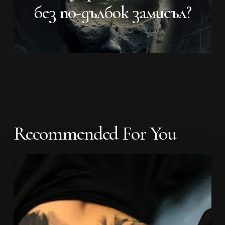
без по-дълбок замисъл?
Recommended For You
Болят
ли
татуировките?
Истината
за