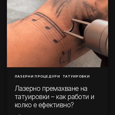
как
работи
и
колко
е
ефективно?
ЛАЗЕРНИ ПРОЦЕДУРИ
ТАТУИРОВКИ
Лазерно премахване на
татуировки – как работи и
колко е ефективно?