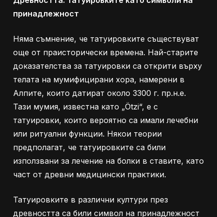
Древността: Татуировките като символи на
принадлежност
Няма съмнение, че татуировките съществуват
още от праисторически времена. Най-старите
доказателства за татуировки са открити върху
телата на мумифицирани хора, намерени в
Алпите, които датират около 3300 г. пр.н.е.
Тази мумия, известна като „Ötzi“, е с
татуировки, които вероятно са имали лечебни
или ритуални функции. Някои теории
предполагат, че татуировките са били
използвани за лечение на болки в ставите, като
част от древни медицински практики.
Татуировките в различни култури през
древността са били символ на принадлежност