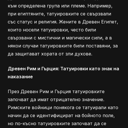
към определена група или племе. Например,
при египтяните, татуировките се свързвали
със статус и религия. Жените в Древен Египет,
които носели татуировки, често били
свързвани с мистични и магически сили, а в
някои случаи татуировките били поставяни, за
да защитават хората от зли духове.
Древен Рим и Гърция: Татуировки като знак на
наказание
През Древен Рим и Гърция татуировките
започват да имат отрицателно значение.
Римските войници понякога се татуирали като
начин да се идентифицират на бойното поле,
но по-късно татуировките започват да се