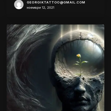
GEORGIKTATTOO@GMAIL.COM
ноември 12, 2021
Татуировката
с
или
без
по-
дълбок
замисъл?