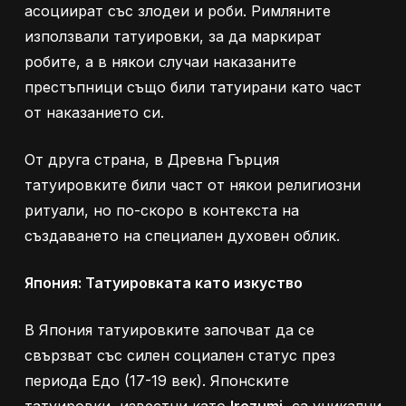
асоциират със злодеи и роби. Римляните
използвали татуировки, за да маркират
робите, а в някои случаи наказаните
престъпници също били татуирани като част
от наказанието си.
От друга страна, в Древна Гърция
татуировките били част от някои религиозни
ритуали, но по-скоро в контекста на
създаването на специален духовен облик.
Япония: Татуировката като изкуство
В Япония татуировките започват да се
свързват със силен социален статус през
периода Едо (17-19 век). Японските