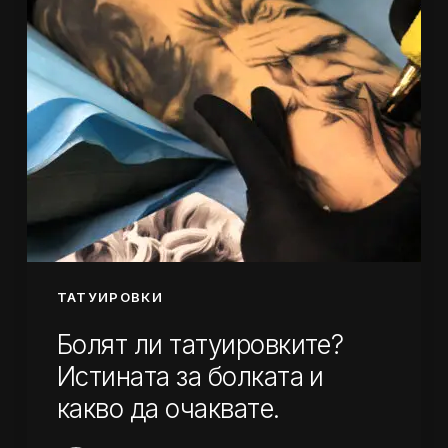
болката
и
какво
да
очаквате.
ТАТУИРОВКИ
Болят ли татуировките?
Истината за болката и
какво да очаквате.