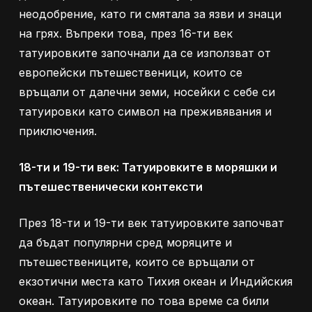
неодобрение, като ги смятала за язви и знаци
на грях. Въпреки това, през 16-ти век
татуировките започнали да се използват от
европейски пътешественици, които се
връщали от далечни земи, носейки с себе си
татуировки като символ на преживявания и
приключения.
18-ти и 19-ти век: Татуировките в моряшки и
пътешественически контексти
През 18-ти и 19-ти век татуировките започват
да бъдат популярни сред моряците и
пътешествениците, които се връщали от
екзотични места като Тихия океан и Индийския
океан. Татуировките по това време са били