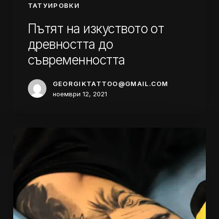
ТАТУИРОВКИ
Пътят на изкуството от
древността до
съвременността
GEORGIKTATTOO@GMAIL.COM
ноември 12, 2021
Болят
ли
татуировките?
Истината
за
болката
и