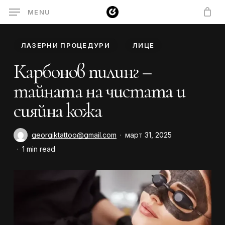
Skip
MENU
to
main
ЛАЗЕРНИ ПРОЦЕДУРИ
ЛИЦЕ
content
Карбонов пилинг –
тайната на чистата и
сияйна кожа
georgiktattoo@gmail.com
март 31, 2025
1 min read