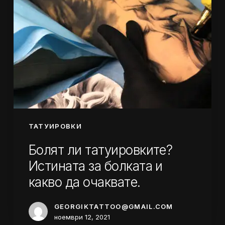
какво
да
очаквате.
ТАТУИРОВКИ
Болят ли татуировките?
Истината за болката и
какво да очаквате.
GEORGIKTATTOO@GMAIL.COM
ноември 12, 2021