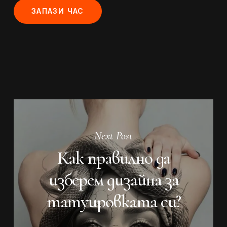
ЗАПАЗИ ЧАС
Next Post
Как правилно да
изберем дизайна за
татуировката си?