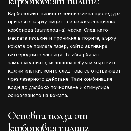
карбоновият пилинг?
Карбоновият пилинг е неинвазивна процедура,
при която върху лицето се нанася специална
карбонова (въглеродна) маска. След като
маската изсъхне и проникне в порите, върху
кожата се прилага лазер, който активира
въглеродните частици. Те абсорбират
замърсяванията, излишния себум и мъртвите
кожни клетки, които след това се отстраняват
чрез лазерното действие. Тази комбинация
води до дълбоко почистване и стимулира
обновяването на кожата.
Основни ползи от
карбоновия пилинг