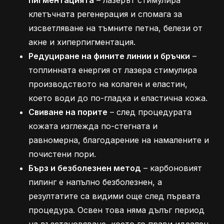
пигментацията
– лазерът стимулира
клетъчната регенерация и спомага за
изсветляване на тъмните петна, белези от
акне и хиперпигментация.
Редуциране на фините линии и бръчки
–
топлинната енергия от лазера стимулира
производството на колаген и еластин,
което води до по-гладка и еластична кожа.
Свиване на порите
– след процедурата
кожата изглежда по-стегната и
равномерна, благодарение на намалените и
почистени пори.
Бърз и безболезнен метод
– карбоновият
пилинг е напълно безболезнен, а
резултатите са видими още след първата
процедура. Освен това няма дълъг период